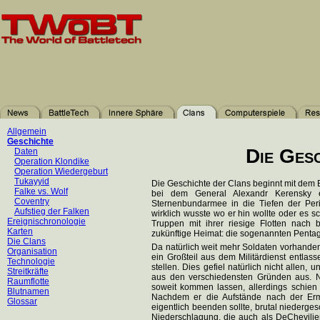
Allgemein
Geschichte
Die Gesc
Daten
Operation Klondike
Operation Wiedergeburt
Tukayyid
Die Geschichte der Clans beginnt mit dem
Falke vs. Wolf
bei dem General Alexandr Kerensky e
Coventry
Sternenbundarmee in die Tiefen der Perip
Aufstieg der Falken
wirklich wusste wo er hin wollte oder es sc
Ereignischronologie
Truppen mit ihrer riesige Flotten nach
Karten
zukünftige Heimat: die sogenannten Penta
Die Clans
Da natürlich weit mehr Soldaten vorhanden
Organisation
ein Großteil aus dem Militärdienst entlass
Technologie
stellen. Dies gefiel natürlich nicht alle
Streitkräfte
aus den verschiedensten Gründen aus. N
Raumflotte
soweit kommen lassen, allerdings schien
Blutnamen
Nachdem er die Aufstände nach der Erm
Glossar
eigentlich beenden sollte, brutal niederges
Niederschlagung, die auch als DeChevilier