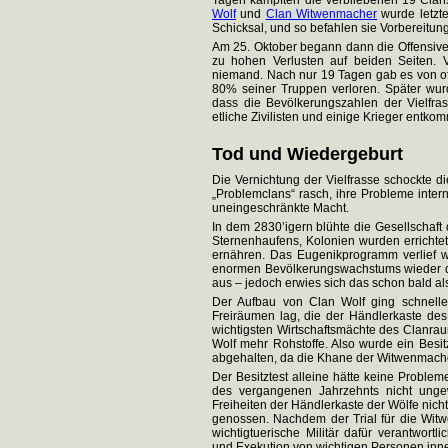
Tagen kämpften die verbliebenen 19 Clan
Wolf
und
Clan Witwenmacher
wurde letzte
Schicksal, und so befahlen sie Vorbereitu
Am 25. Oktober begann dann die Offensive
zu hohen Verlusten auf beiden Seiten. Vi
niemand. Nach nur 19 Tagen gab es von offi
80% seiner Truppen verloren. Später wurde 
dass die Bevölkerungszahlen der Vielfra
etliche Zivilisten und einige Krieger entk
Tod und Wiedergeburt
Die Vernichtung der Vielfrasse schockte d
„Problemclans“ rasch, ihre Probleme inter
uneingeschränkte Macht.
In dem 2830’igern blühte die Gesellschaft
Sternenhaufens, Kolonien wurden errichte
ernähren. Das Eugenikprogramm verlief w
enormen Bevölkerungswachstums wieder de
aus – jedoch erwies sich das schon bald al
Der Aufbau von Clan Wolf ging schnelle
Freiräumen lag, die der Händlerkaste des
wichtigsten Wirtschaftsmächte des Clanra
Wolf mehr Rohstoffe. Also wurde ein Bes
abgehalten, da die Khane der Witwenmache
Der Besitztest alleine hätte keine Problem
des vergangenen Jahrzehnts nicht unge
Freiheiten der Händlerkaste der Wölfe nich
genossen. Nachdem der Trial für die Wit
wichtigtuerische Militär dafür verantwor
und Exekution von wichtigen Personen inne