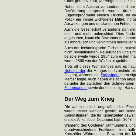
Clans geradezu auf, weswegen diese Zeit 
Neben dem Ausbau vorhandner und der G
Bevölkerung begrenzt wurde (trotz 
Eugenikprogramm endlich Früchte, da die
Politik ein immer wichtigeres Mittel. Int
Auswirkungen und entstandenen Fehden teil
Auch die Gesellschaft veränderte sich wei
mehr und mehr unterschied. Dies führte
abgesehen, kaum ein Bewohner der Inneren
als amoralisch und verkommen beurteilen 
Auch der technologische Fortschritt macht
nicht revolutionären, Neuerungen und Er
beispielsweite wurde 2854 zum ersten m
wurde 2868 von den Wölfen eingeführt.
Trotz all dieses Wohlstandes gab es nat
Nebelparder
die Mungos und zerstörte ein
Folgen), während die
Stahlvipern
ihren eig
Mercer folgte. Auch haben wie schon ange
darunter die zwischen den Schneeraben 
Feuermandrill
sowie der beidseitige Hass 
Der Weg zum Krieg
Die wahrscheinlich ungewöhnlichte Ersc
waren immer weniger gewillt, auf sein
Galionsfiguren, die für Krisenzeiten gewä
erst die Ankunft der Outbound Light 3048 
Während des Goldenen Jahrhunderts, und
grundverschiedene Fraktionen innerhalb
Kreuzritter. Während die Bewahrer der M