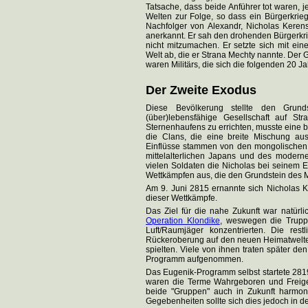
Tatsache, dass beide Anführer tot waren, 
Welten zur Folge, so dass ein Bürgerkrie
Nachfolger von Alexandr, Nicholas Kerens
anerkannt. Er sah den drohenden Bürgerkrieg
nicht mitzumachen. Er setzte sich mit ei
Welt ab, die er Strana Mechty nannte. Der
waren Militärs, die sich die folgenden 20 J
Der Zweite Exodus
Diese Bevölkerung stellte den Grun
(über)lebensfähige Gesellschaft auf 
Sternenhaufens zu errichten, musste eine b
die Clans, die eine breite Mischung aus 
Einflüsse stammen von den mongolischen 
mittelalterlichen Japans und des moder
vielen Soldaten die Nicholas bei seinem Ex
Wettkämpfen aus, die den Grundstein des Mi
Am 9. Juni 2815 ernannte sich Nicholas 
dieser Wettkämpfe.
Das Ziel für die nahe Zukunft war natür
Operation Klondike
, weswegen die Trupp
Luft/Raumjäger konzentrierten. Die res
Rückeroberung auf den neuen Heimatwelten
spielten. Viele von ihnen traten später den
Programm aufgenommen.
Das Eugenik-Programm selbst startete 281
waren die Terme Wahrgeboren und Freigebo
beide "Gruppen" auch in Zukunft harmoni
Gegebenheiten sollte sich dies jedoch in 