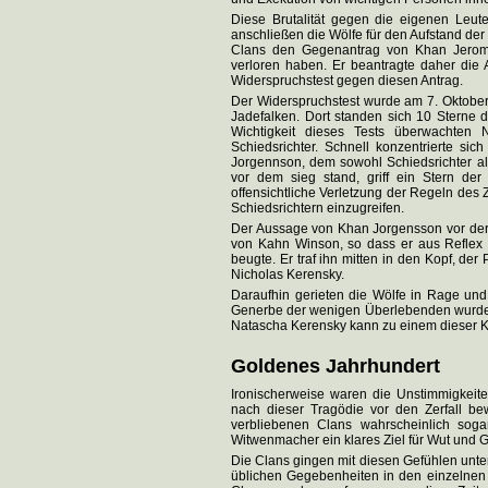
Diese Brutalität gegen die eigenen Leut
anschließen die Wölfe für den Aufstand der
Clans den Gegenantrag von Khan Jerom
verloren haben. Er beantragte daher die 
Widerspruchstest gegen diesen Antrag.
Der Widerspruchstest wurde am 7. Oktober
Jadefalken. Dort standen sich 10 Sterne
Wichtigkeit dieses Tests überwachten
Schiedsrichter. Schnell konzentrierte 
Jorgennson, dem sowohl Schiedsrichter a
vor dem sieg stand, griff ein Stern de
offensichtliche Verletzung der Regeln des
Schiedsrichtern einzugreifen.
Der Aussage von Khan Jorgensson vor der
von Kahn Winson, so dass er aus Reflex a
beugte. Er traf ihn mitten in den Kopf, der
Nicholas Kerensky.
Daraufhin gerieten die Wölfe in Rage und
Generbe der wenigen Überlebenden wurde
Natascha Kerensky kann zu einem dieser Kr
Goldenes Jahrhundert
Ironischerweise waren die Unstimmigkei
nach dieser Tragödie vor den Zerfall be
verbliebenen Clans wahrscheinlich sogar
Witwenmacher ein klares Ziel für Wut und 
Die Clans gingen mit diesen Gefühlen unte
üblichen Gegebenheiten in den einzelnen 