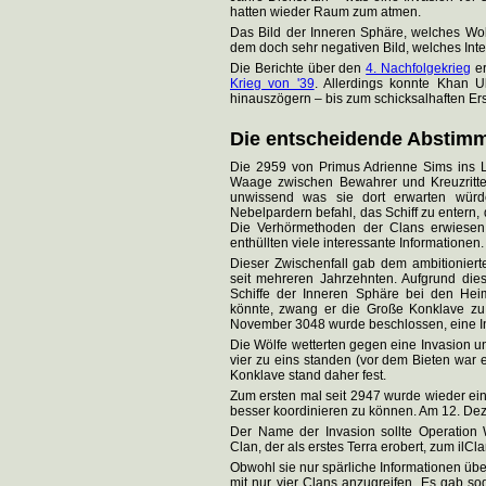
hatten wieder Raum zum atmen.
Das Bild der Inneren Sphäre, welches Wolfs
dem doch sehr negativen Bild, welches Intels
Die Berichte über den
4. Nachfolgekrieg
er
Krieg von '39
. Allerdings konnte Khan Ul
hinauszögern – bis zum schicksalhaften Er
Die entscheidende Abstim
Die 2959 von Primus Adrienne Sims ins L
Waage zwischen Bewahrer und Kreuzritte
unwissend was sie dort erwarten wür
Nebelpardern befahl, das Schiff zu enter
Die Verhörmethoden der Clans erwiesen s
enthüllten viele interessante Informationen.
Dieser Zwischenfall gab dem ambitionier
seit mehreren Jahrzehnten. Aufgrund dies
Schiffe der Inneren Sphäre bei den Hei
könnte, zwang er die Große Konklave zu
November 3048 wurde beschlossen, eine Inv
Die Wölfe wetterten gegen eine Invasion 
vier zu eins standen (vor dem Bieten war 
Konklave stand daher fest.
Zum ersten mal seit 2947 wurde wieder ei
besser koordinieren zu können. Am 12. D
Der Name der Invasion sollte Operation
Clan, der als erstes Terra erobert, zum ilC
Obwohl sie nur spärliche Informationen über
mit nur vier Clans anzugreifen. Es gab so