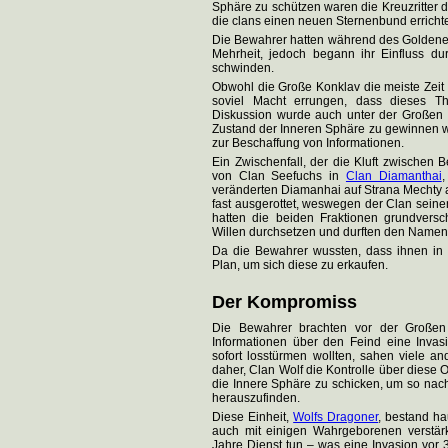
Sphäre zu schützen waren die Kreuzritter 
die clans einen neuen Sternenbund erricht
Die Bewahrer hatten während des Goldenen
Mehrheit, jedoch begann ihr Einfluss du
schwinden.
Obwohl die Große Konklav die meiste Zeit n
soviel Macht errungen, dass dieses T
Diskussion wurde auch unter der Großen 
Zustand der Inneren Sphäre zu gewinnen w
zur Beschaffung von Informationen.
Ein Zwischenfall, der die Kluft zwischen
von Clan Seefuchs in
Clan Diamanthai
,
veränderten Diamanhai auf Strana Mechty 
fast ausgerottet, weswegen der Clan seine
hatten die beiden Fraktionen grundversc
Willen durchsetzen und durften den Namen
Da die Bewahrer wussten, dass ihnen in d
Plan, um sich diese zu erkaufen.
Der Kompromiss
Die Bewahrer brachten vor der Großen K
Informationen über den Feind eine Invas
sofort losstürmen wollten, sahen viele a
daher, Clan Wolf die Kontrolle über diese 
die Innere Sphäre zu schicken, um so na
herauszufinden.
Diese Einheit,
Wolfs Dragoner
, bestand ha
auch mit einigen Wahrgeborenen verstärk
Jahre Dienst tun – was eine Invasion vor