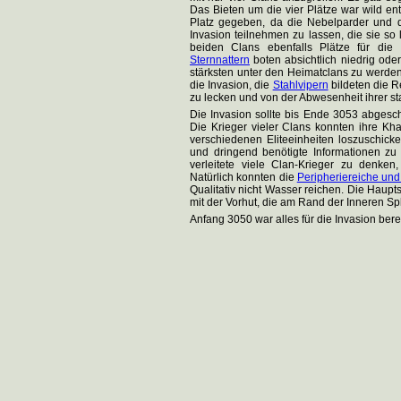
Das Bieten um die vier Plätze war wild e
Platz gegeben, da die Nebelparder und 
Invasion teilnehmen zu lassen, die sie so
beiden Clans ebenfalls Plätze für die
Sternnattern
boten absichtlich niedrig oder
stärksten unter den Heimatclans zu werde
die Invasion, die
Stahlvipern
bildeten die 
zu lecken und von der Abwesenheit ihrer sta
Die Invasion sollte bis Ende 3053 abgesch
Die Krieger vieler Clans konnten ihre K
verschiedenen Eliteeinheiten loszuschick
und dringend benötigte Informationen zu
verleitete viele Clan-Krieger zu denke
Natürlich konnten die
Peripheriereiche und
Qualitativ nicht Wasser reichen. Die Haupts
mit der Vorhut, die am Rand der Inneren Sp
Anfang 3050 war alles für die Invasion berei