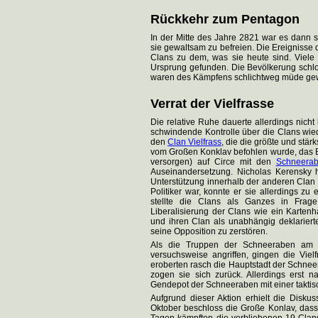
Rückkehr zum Pentagon
In der Mitte des Jahre 2821 war es dann 
sie gewaltsam zu befreien. Die Ereigniss
Clans zu dem, was sie heute sind. Viele
Ursprung gefunden. Die Bevölkerung schloss
waren des Kämpfens schlichtweg müde ge
Verrat der Vielfrasse
Die relative Ruhe dauerte allerdings nicht
schwindende Kontrolle über die Clans wiede
den
Clan Vielfrass
, die die größte und stä
vom Großen Konklav befohlen wurde, das Bri
versorgen) auf Circe mit den
Schneera
Auseinandersetzung. Nicholas Kerensky 
Unterstützung innerhalb der anderen Clan wä
Politiker war, konnte er sie allerdings zu 
stellte die Clans als Ganzes in Frag
Liberalisierung der Clans wie ein Kartenh
und ihren Clan als unabhängig deklariert
seine Opposition zu zerstören.
Als die Truppen der Schneeraben am 1
versuchsweise angriffen, gingen die Vie
eroberten rasch die Hauptstadt der Schnee
zogen sie sich zurück. Allerdings erst n
Gendepot der Schneeraben mit einer taktisc
Aufgrund dieser Aktion erhielt die Disku
Oktober beschloss die Große Konlav, dass