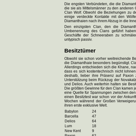
Die engsten Verbündeten, die die Diamantha
die sie als Mittelsmänner zu den anderen
Clan Wolf. Obwohl die Beziehungen zu de
einige verdeckte Kontakte mit den Wölf
Diamanthaien nach ihrem Abzug in die Inne
Den einzigsten Clan, den die Diamanth
Umbenennung des Clans geführt haben. 
Geschäfte der Schneeraben zu schmäle
untypisch passiv.
Besitztümer
Obwohl sie schon vorher weitreichende Bes
die Diamanthaie besonders begünstigt. Cl
Allerdings entschieden sich die Khane, 
dass es sich kostentechnisch nicht lohne
deshalb, lieber ihre Präsenz auf Paxon z
Unterstützung beim Rückzug der Novakatze
und Delios. Auch weiterhin halten sie Besi
Die größten Gewinne für den Clan kamen j
eine Quelle für Spannungen zwischen den b
einen Besitztest war schon vor der Ankun
Wochen während der Großen Verweigerung
ihren erste exklusive Welt.
Babylon
24
Barcella
47
Delios
64
Lum
18
New Kent
9
Paxon
62