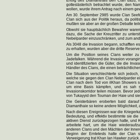
Erfolg des Diamanthais den Clan dazu, 
gotteslästerlich betrachtet wurde, den N
wollen, wurde ihrem Antrag nach einem ge
Am 30. September 2985 wurde Clan Seefuc
Clan sich aus der Politik heraus, da politi
mußten sie aber an der großen Debatte tei
Obwohl sie hauptsächlich Bewahrer waren,
dazu, die Sache der Kreuzritter zu unters
Nebelparder einzuschränken, und zum and
Als 3048 die Invasion begann, schafften es 
zu erhalten, wurden aber die dritte Reserv
Um die Position seines Clans weiter zu
Jadefalken. Während die Invasion voranging
und identifizierten die Güter, die die Inv
Händler des Clans, die einen beträchtlichen
Die Situation verschlechterte sich jedoch,
welche sie gegen den Clan Nebelparder ei
Clan nach dem Tod von ilKhan Showers sch
um eine Basis kämpfen, und es sah so
Invasionskorridor teilen müssen. Bevor jed
von Tukayyid den Touman der Haie und sie
Die Geisterbären eroberten bald darauf
Diamanthaie so keine andere Möglichkeit, a
Nach diesen Ereignissen war die Kriegerk
Bedeutung, und effektiv bestimmte sie die 
aktiven Dienst zurückgezogen hatte, und 
arbeitete hart, um die Haie wiederauf
anderen Clans und den Mächten der Inneren
Beginn der Erntetests hatte der Clan
Verweigerung trat Khan Ian Hawker zurück.