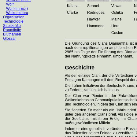
Witwenmacher
Wolf
Kalasa
Sennet
Vewas
N
Wolf (im Exil)
Clarke
Rodriguez
Oshika
F
Wolkenkobra
Organisation
Hawker
Maine
F
Technologie
Streitkräfte
Hammond
Horn
Raumflotte
Coston
Blutnamen
Glossar
Die Gründung des Clans Diamanthai ist in
nach dem reptilienartigen amphibischen R
2985 als Folge der Einführung des Diamant
der Nahrungskette einnahm, umbenannt.
Geschichte
Als der einzige Clan, der die Verteidiger
Pentagon Kampagne mit dem Respekt der 
Die frühen Initiativen der Seefuchs-Khane, 
zu fördern, zahlten sich bald aus.
Der Clan war Pionier in der Entwicklun
Wolkenkobras an Genmanipulationstechnike
und Technologien, in dem der Clan sich e
Sie florierten für mehr als ein Jahrhunder
unter den anderen Clans breit. Als Folge 
die Seefüchse mit ihrem Erfolg im Chat
außergewöhnlichen Mitteln.
Indem er eine genetisch veränderte Rasse 
das Totemtier seiner Feinde zu zerstören.