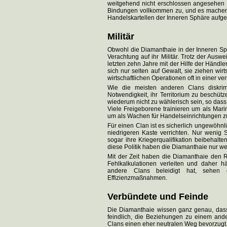
weitgehend nicht erschlossen angesehen 
Bindungen vollkommen zu, und es machen
Handelskartellen der Inneren Sphäre aufg
Militär
Obwohl die Diamanthaie in der Inneren S
Verachtung auf ihr Militär. Trotz der Au
letzten zehn Jahre mit der Hilfe der Händle
sich nur selten auf Gewalt, sie ziehen wirt
wirtschaftlichen Operationen oft in einer ve
Wie die meisten anderen Clans diskrim
Notwendigkeit, ihr Territorium zu beschü
wiederum nicht zu wählerisch sein, so das
Viele Freigeborene trainieren um als Mar
um als Wachen für Handelseinrichtungen z
Für einen Clan ist es sicherlich ungewöhnli
niedrigeren Kaste verrichten. Nur wenig 
sogar ihre Kriegerqualifikation beibehalte
diese Politik haben die Diamanthaie nur w
Mit der Zeit haben die Diamanthaie den R
Fehlkalkulationen verleiten und daher hä
andere Clans beleidigt hat, sehen 
Effizienzmaßnahmen.
Verbündete und Feinde
Die Diamanthaie wissen ganz genau, dass
feindlich, die Beziehungen zu einem an
Clans einen eher neutralen Weg bevorzugt