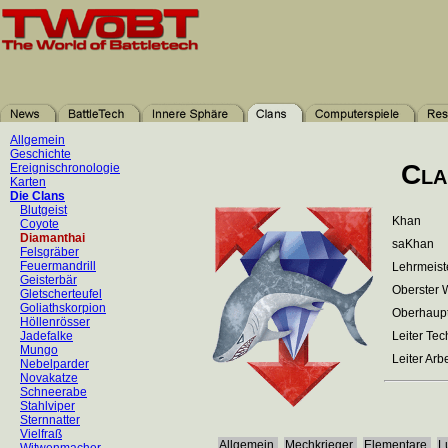
Allgemein
Geschichte
Cla
Ereignischronologie
Karten
Die Clans
Blutgeist
Khan
Coyote
Diamanthai
saKhan
Felsgräber
Feuermandrill
Lehrmeist
Geisterbär
Oberster 
Gletscherteufel
Goliathskorpion
Oberhaup
Höllenrösser
Jadefalke
Leiter Te
Mungo
Leiter Arb
Nebelparder
Novakatze
Schneerabe
Stahlviper
Sternnatter
Vielfraß
Allgemein
Mechkrieger
Elementare
L