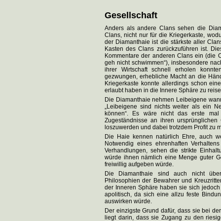
Gesellschaft
Anders als andere Clans sehen die Diam
Clans, nicht nur für die Kriegerkaste, wod
der Diamanthaie ist die stärkste aller C
Kasten des Clans zurückzuführen ist. Dies
Kommentare der anderen Clans ein (die C
geh nicht schwimmen“), insbesondere nach
ihrer Wirtschaft schnell erholen konnt
gezwungen, erhebliche Macht an die Händl
Kriegerkaste konnte allerdings schon ein
erlaubt haben in die Innere Sphäre zu reis
Die Diamanthaie nehmen Leibeigene wann i
„Leibeigene sind nichts weiter als ein N
können“. Es wäre nicht das erste mal
Zugeständnisse an ihren ursprünglichen
loszuwerden und dabei trotzdem Profit zu 
Die Haie kennen natürlich Ehre, auch wen
Notwendig eines ehrenhaften Verhaltens
Verhandlungen, sehen die strikte Einhalt
würde ihnen nämlich eine Menge guter Gel
freiwillig aufgeben würde.
Die Diamanthaie sind auch nicht über
Philosophien der Bewahrer und Kreuzritte
der Inneren Sphäre haben sie sich jedoch
apolitisch, da sich eine allzu feste Bind
auswirken würde.
Der einzigste Grund dafür, dass sie bei der
liegt darin, dass sie Zugang zu den riesi