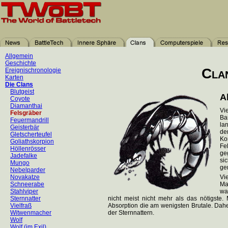
Allgemein
Geschichte
Cla
Ereignischronologie
Karten
Die Clans
Blutgeist
A
Coyote
Diamanthai
Vi
Felsgräber
Ba
Feuermandrill
la
Geisterbär
de
Gletscherteufel
Ko
Goliathskorpion
Fe
Höllenrösser
ge
Jadefalke
si
Mungo
ge
Nebelparder
Novakatze
Vi
Schneerabe
Ma
Stahlviper
wa
Sternnatter
nicht meist nicht mehr als das nötigste
Vielfraß
Absorption die am wenigsten Brutale. Daher 
Witwenmacher
der Sternnattern.
Wolf
Wolf (im Exil)