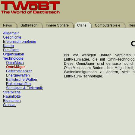
Allgemein
Geschichte
Ereignischronologie
Karten
Die Clans
Organisation
Bis vor wenigen Jahren verfügten
Technologie
Luft/Raumjäger, die mit Omni-Technolog
OmniMech
Diese OmniJäger sind genauso tödlich
OmniJäger
OmniMechs am Boden. Ihre Möglichkeit, 
Gefechtspanzer
Waffenkonfiguration zu ändern, stellt 
Energiewaffen
Luft/Raum-Technologie.
Ballistische Waffen
Raketenwaffen
Sonstiges & Elektronik
Streitkräfte
Raumflotte
Blutnamen
Glossar