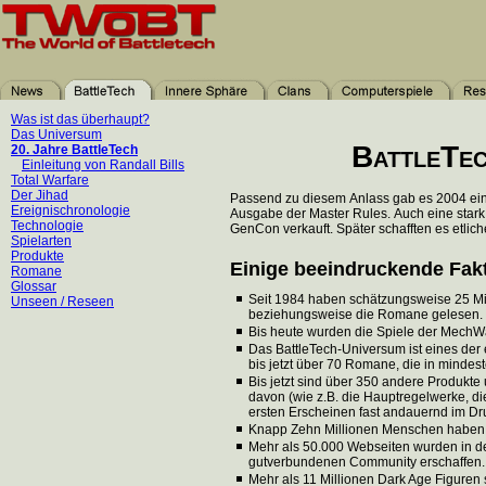
Was ist das überhaupt?
Das Universum
BattleTec
20. Jahre BattleTech
Einleitung von Randall Bills
Total Warfare
Der Jihad
Passend zu diesem Anlass gab es 2004 eini
Ereignischronologie
Ausgabe der Master Rules. Auch eine stark 
Technologie
GenCon verkauft. Später schafften es etlic
Spielarten
Produkte
Einige beeindruckende Fak
Romane
Glossar
Seit 1984 haben schätzungsweise 25 Mi
Unseen / Reseen
beziehungsweise die Romane gelesen.
Bis heute wurden die Spiele der MechWar
Das BattleTech-Universum ist eines der 
bis jetzt über 70 Romane, die in minde
Bis jetzt sind über 350 andere Produkte
davon (wie z.B. die Hauptregelwerke, 
ersten Erscheinen fast andauernd im Dr
Knapp Zehn Millionen Menschen haben das
Mehr als 50.000 Webseiten wurden in d
gutverbundenen Community erschaffen.
Mehr als 11 Millionen Dark Age Figuren