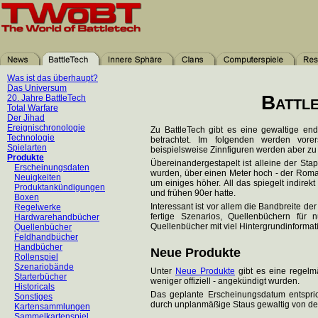
Was ist das überhaupt?
Das Universum
Battl
20. Jahre BattleTech
Total Warfare
Der Jihad
Ereignischronologie
Zu BattleTech gibt es eine gewaltige end
Technologie
betrachtet. Im folgenden werden vore
Spielarten
beispielsweise Zinnfiguren werden aber zu 
Produkte
Übereinandergestapelt ist alleine der Sta
Erscheinungsdaten
wurden, über einen Meter hoch - der Roma
Neuigkeiten
um einiges höher. All das spiegelt indirek
Produktankündigungen
und frühen 90er hatte.
Boxen
Interessant ist vor allem die Bandbreite d
Regelwerke
fertige Szenarios, Quellenbüchern fü
Hardwarehandbücher
Quellenbücher mit viel Hintergrundinformati
Quellenbücher
Feldhandbücher
Handbücher
Neue Produkte
Rollenspiel
Szenariobände
Unter
Neue Produkte
gibt es eine regelmä
Starterbücher
weniger offiziell - angekündigt wurden.
Historicals
Das geplante Erscheinungsdatum entsprich
Sonstiges
durch unplanmäßige Staus gewaltig von d
Kartensammlungen
Sammelkartenspiel