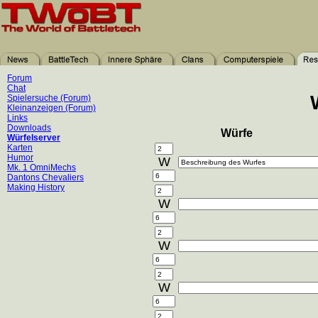
Forum
Chat
Spielersuche (Forum)
Kleinanzeigen (Forum)
Links
Downloads
Würfe
Würfelserver
Karten
Humor
W
Mk. 1 OmniMechs
Dantons Chevaliers
Making History
W
W
W