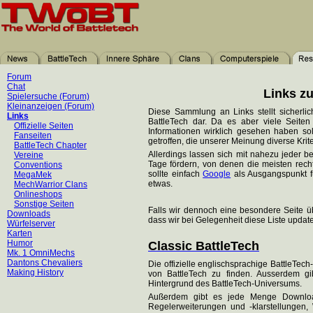
Forum
Chat
Links z
Spielersuche (Forum)
Kleinanzeigen (Forum)
Diese Sammlung an Links stellt sicherli
Links
BattleTech dar. Da es aber viele Seite
Offizielle Seiten
Informationen wirklich gesehen haben so
Fanseiten
getroffen, die unserer Meinung diverse Krite
BattleTech Chapter
Allerdings lassen sich mit nahezu jeder b
Vereine
Tage fördern, von denen die meisten rech
Conventions
sollte einfach
Google
als Ausgangspunkt f
MegaMek
etwas.
MechWarrior Clans
Onlineshops
Sonstige Seiten
Falls wir dennoch eine besondere Seite üb
Downloads
dass wir bei Gelegenheit diese Liste updat
Würfelserver
Karten
Humor
Classic BattleTech
Mk. 1 OmniMechs
Dantons Chevaliers
Die offizielle englischsprachige BattleTech
Making History
von BattleTech zu finden. Ausserdem gi
Hintergrund des BattleTech-Universums.
Außerdem gibt es jede Menge Downlo
Regelerweiterungen und -klarstellungen,