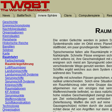
Geschichte
Ereignischronologie
Raum
Nachfolgestaaten
Organisationen
Kleinstaaten
Peripherie
Die ersten Gefechte werden in jedem S
Historische Reiche
Systemtransits oder im Orbit eines Plane
Banditen
stattfindet, ein paar grundlegende Taktiken
Söldner
Typischerweise fallen alle Raumkämpfe i
Karte
Nahkämpfe. Schnelle Pässe ereignen sich
Raumfahrt
nicht willens ist, ihre Geschwindigkeit m
Farbschemata
ereignen sich meist am Sprungpunkt oder 
Raumkriegsführung
verschiedenste Wege genutzt werden. Beis
Luft/Raumjäger
Schiffes ergibt welches aus dem System r
Landungsschiffe
während des Transits.
Landungsschiff-Systeme
Angriffe mit schnellen Pässen geschehen, 
Sprungschiffe
radikal unterscheiden. Solch eine Situatio
Sprungschiff-Systeme
ein Raumfahrzeug oder eine Gruppe davo
Kriegsschiffe
allgemeinen nur ein einziges mal sei
Raumstationen
Waffenreichweite befindet, so dass natürl
KF-Antrieb
hohe relative Geschwindigkeit zwingt da
Sprungpunkte
am Ziel vorbeizufliegen und verhindert
Waffensysteme
Zielerfassung. Waffen die sich auf rein
Schiffskonstruktion
Gaussgeschütze) richten durch die zusä
Technologie
richtet diese Art von Angriffen nur dan
Organisation