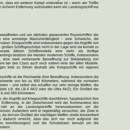
en, dass ein weiterer Kampf undenkbar ist – wenn der Treffer
h in sicherer Entfernung aufzuhalten kann ein Landungsschiff nur
bewaffneten und am stärksten gepanzerten Raumschiffen der
e eine armselige Manövrierfähigkeit – eine Schwäche, die
nutzen. Kriegsschiffe sind insbesondere gegen die Angriffe von
roßen Schiffsgeschütze nicht in der Lage sind sie korrekt zu
ade älteren Schiffsmodelle eine mehr als dürftige
rdings besitzen die meisten modernen Schiffe, insbesondere
n, eine stark verbesserte Bewaffnung zur Bekämpfung von
re bei den Clans auch noch extrem viele der alten Modelle.
en trete zu führen deshalb alle Kriegsschiffe ein eigenes
sschiffe ist die Reichweite ihrer Bewaffnung. Insbesondere die
eichweite von bis zu 900 Kilometern, während die normalen
mmen – und selbst das schaffen nur sehr wenige Waffen, die
ie z.B. die LB-X AK/2 oder die Ultra AK/2). Ein Großteil der
16 und 360 Kilometern.
die Angriffe auf Kriegsschiffe durchführen, hauptsächlich ihre
r Entfernung. In der Zwischenzeit wird der Kommandeur des
end nah an die Landungsschiffe heranzukommen um die
können. Außerdem wird er regelmäßig versuchen, die Ziele in
 da dort ein Großteil der mächtigen Waffen relativ konzentriert
s dadurch erreicht, dass das sich nur noch aufgrund der
 zu beschleunigen) und die Schubdüsen benutzt um die
ändern.